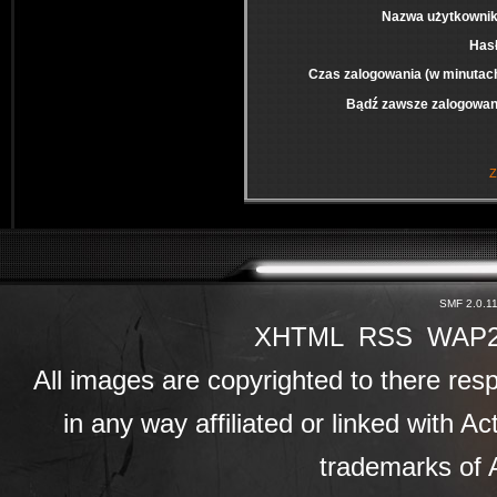
Nazwa użytkownik
Has
Czas zalogowania (w minutac
Bądź zawsze zalogowan
Z
SMF 2.0.1
XHTML
RSS
WAP
All images are copyrighted to there resp
in any way affiliated or linked with A
trademarks of A