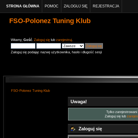
STRONA GŁÓWNA
POMOC
ZALOGUJ SIĘ
REJESTRACJA
FSO-Polonez Tuning Klub
Witamy,
Gość
.
Zaloguj się
lub
zarejestruj
.
Zaloguj się podając nazwę użytkownika, hasło i długość sesji
FSO-Polonez Tuning Klub
Uwaga!
Tylko zarejestrowani
Zaloguj się lub
zarejes
Zaloguj się