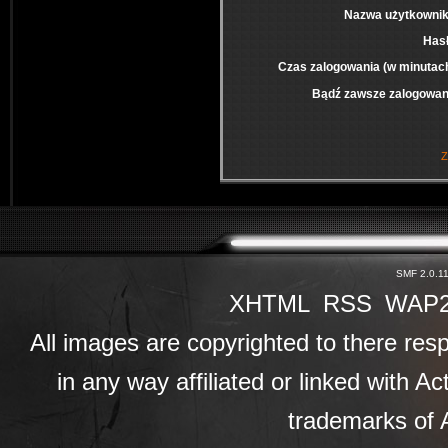
Nazwa użytkownik
Has
Czas zalogowania (w minutac
Bądź zawsze zalogowan
Z
SMF 2.0.1
XHTML
RSS
WAP
All images are copyrighted to there resp
in any way affiliated or linked with A
trademarks of A