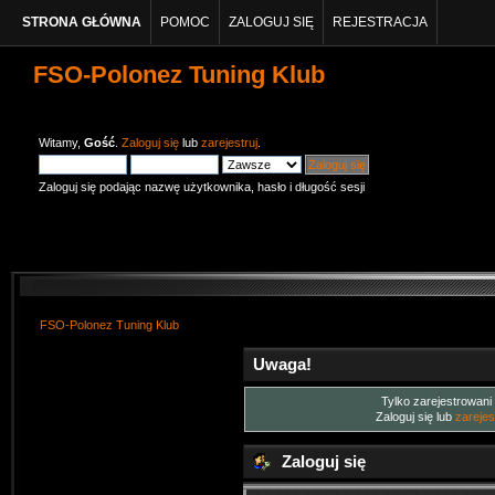
STRONA GŁÓWNA
POMOC
ZALOGUJ SIĘ
REJESTRACJA
FSO-Polonez Tuning Klub
Witamy,
Gość
.
Zaloguj się
lub
zarejestruj
.
Zaloguj się podając nazwę użytkownika, hasło i długość sesji
FSO-Polonez Tuning Klub
Uwaga!
Tylko zarejestrowani
Zaloguj się lub
zarejes
Zaloguj się