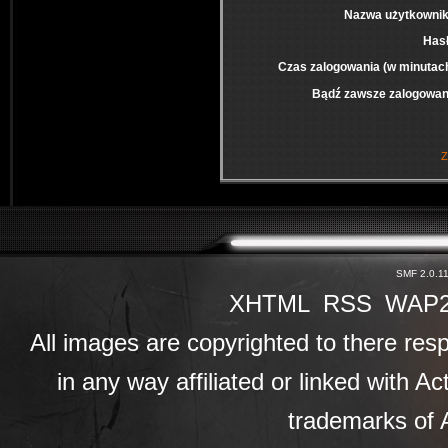
Nazwa użytkownik
Has
Czas zalogowania (w minutac
Bądź zawsze zalogowan
Z
SMF 2.0.1
XHTML
RSS
WAP
All images are copyrighted to there resp
in any way affiliated or linked with A
trademarks of A