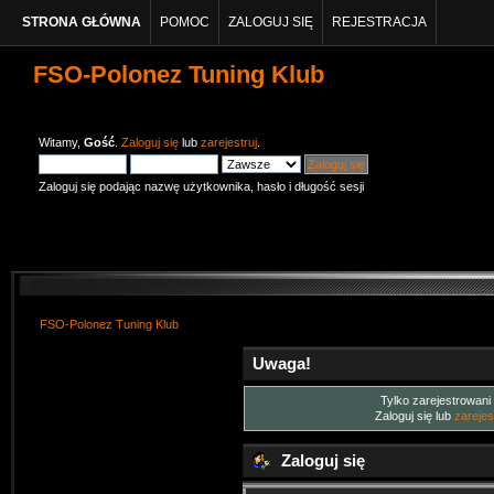
STRONA GŁÓWNA
POMOC
ZALOGUJ SIĘ
REJESTRACJA
FSO-Polonez Tuning Klub
Witamy,
Gość
.
Zaloguj się
lub
zarejestruj
.
Zaloguj się podając nazwę użytkownika, hasło i długość sesji
FSO-Polonez Tuning Klub
Uwaga!
Tylko zarejestrowani
Zaloguj się lub
zarejes
Zaloguj się