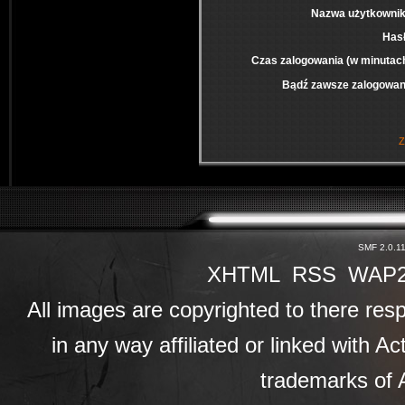
Nazwa użytkownik
Has
Czas zalogowania (w minutac
Bądź zawsze zalogowan
Z
SMF 2.0.1
XHTML
RSS
WAP
All images are copyrighted to there resp
in any way affiliated or linked with A
trademarks of A