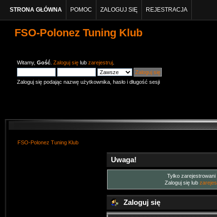
STRONA GŁÓWNA
POMOC
ZALOGUJ SIĘ
REJESTRACJA
FSO-Polonez Tuning Klub
Witamy,
Gość
.
Zaloguj się
lub
zarejestruj
.
Zaloguj się podając nazwę użytkownika, hasło i długość sesji
FSO-Polonez Tuning Klub
Uwaga!
Tylko zarejestrowani
Zaloguj się lub
zarejes
Zaloguj się