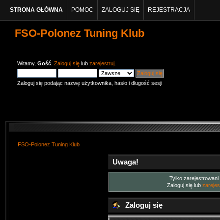
STRONA GŁÓWNA
POMOC
ZALOGUJ SIĘ
REJESTRACJA
FSO-Polonez Tuning Klub
Witamy,
Gość
.
Zaloguj się
lub
zarejestruj
.
Zaloguj się podając nazwę użytkownika, hasło i długość sesji
FSO-Polonez Tuning Klub
Uwaga!
Tylko zarejestrowani
Zaloguj się lub
zarejes
Zaloguj się