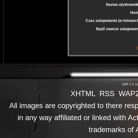
Nazwa użytkownik
Has
Czas zalogowania (w minutac
Bądź zawsze zalogowan
Z
SMF 2.0.1
XHTML
RSS
WAP
All images are copyrighted to there resp
in any way affiliated or linked with A
trademarks of A