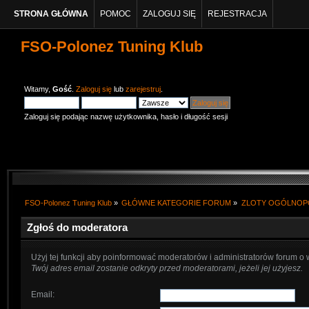
STRONA GŁÓWNA
POMOC
ZALOGUJ SIĘ
REJESTRACJA
FSO-Polonez Tuning Klub
Witamy,
Gość
.
Zaloguj się
lub
zarejestruj
.
Zaloguj się podając nazwę użytkownika, hasło i długość sesji
FSO-Polonez Tuning Klub
»
GŁÓWNE KATEGORIE FORUM
»
ZLOTY OGÓLNOP
Zgłoś do moderatora
Użyj tej funkcji aby poinformować moderatorów i administratorów forum o
Twój adres email zostanie odkryty przed moderatorami, jeżeli jej użyjesz.
Email
: