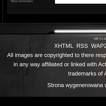
Wpisz komentarz
:
SMF 2.0.1
XHTML
RSS
WAP
All images are copyrighted to there resp
in any way affiliated or linked with A
trademarks of A
Strona wygenerowana w