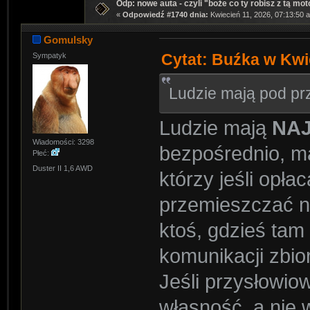
Odp: nowe auta - czyli "boże co ty robisz z tą mot
«
Odpowiedź #1740 dnia:
Kwiecień 11, 2026, 07:13:50 
Gomulsky
Cytat: Buźka w Kwi
Sympatyk
Ludzie mają pod p
Ludzie mają
NA
Wiadomości: 3298
bezpośrednio, m
Płeć:
Duster II 1,6 AWD
którzy jeśli opła
przemieszczać nie
ktoś, gdzieś tam
komunikacji zbio
Jeśli przysłowi
własność, a nie 