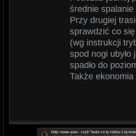
średnie spalanie
Przy drugiej tras
sprawdzić co się
(wg instrukcji tr
spod nogi ubyło 
spadło do pozio
Także ekonomia po wu
Odp: nowe auta - czyli "boże co ty robisz z tą mot