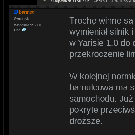
«
Odpowiedź #1741 dnia:
Kwiecień 11, 2026, 10:55:20 
banned
Trochę winne są 
Sympatyk
Wiadomości: 6900
wymieniał silnik 
Płeć:
w Yarisie 1.0 do 
przekroczenie li
W kolejnej norm
hamulcowa ma st
samochodu. Już 
pokryte przeciw
droższe.