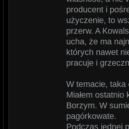
producent i pośr
użyczenie, to ws
przerw. A Kowals
ucha, że ma najn
których nawet ni
pracuje i grzeczn
W temacie, taka
Miałem ostatnio 
Borzym. W sumie
pagórkowate.
Podczas jednej p