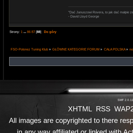
"Dać Januszowi Rovera, to jak dać małpie z
- David Lloyd George
Strony:
1
...
86
87
[
88
]
Do góry
FSO-Polonez Tuning Klub
»
GŁÓWNE KATEGORIE FORUM
»
CAŁA POLSKA
»
no
SMF 2.0.1
XHTML
RSS
WAP
All images are copyrighted to there resp
in any way affiliated or linked with A