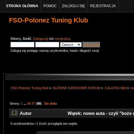
STRONA GŁÓWNA
POMOC
ZALOGUJ SIĘ
REJESTRACJA
FSO-Polonez Tuning Klub
Witamy,
Gość
.
Zaloguj się
lub
zarejestruj
.
Zaloguj się podając nazwę użytkownika, hasło i długość sesji
FSO-Polonez Tuning Klub
»
GŁÓWNE KATEGORIE FORUM
»
CAŁA POLSKA
»
no
Strony:
1
...
86
87
[
88
]
Do dołu
Autor
Wątek: nowe auta - czyli "boże c
0 użytkowników i 1 Gość przegląda ten wątek.