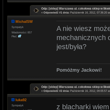
Odp: [sklep] Warszawa ul. cokołowa sklep w likwi
«
Odpowiedź #1 dnia:
Październik 16, 2012, 07:36:20 a
MichalSW
A nie wiesz może
Sympatyk
Wiadomości: 857
mechanicznych c
Płeć:
jest/była?
Pomóżmy Jackowi!
Odp: [sklep] Warszawa ul. cokołowa sklep w likwi
«
Odpowiedź #2 dnia:
Październik 16, 2012, 09:05:57 a
luka92
z blacharki wiem
Sympatyk