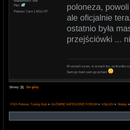
Wiadomości: 988
poloneza, powoli
Płeć:
Polonez Caro 1.6GLI 97'
ale oficjalnie te
ostatnio była mas
przejściówki ... 
W uszach szum, w oczach łzy, na liczniku cz
Sam go mam sam go pcham
Strony: [
1
]
Do góry
FSO-Polonez Tuning Klub
»
GŁÓWNE KATEGORIE FORUM
»
USŁUGI
»
Sklepy
»