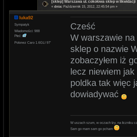
[sklep] Warszawa ul. cokołowa sklep w likwidacji
«
dnia:
Październik 15, 2012, 22:45:54 pm »
luka92
Cześć
Sympatyk
Wiadomości: 988
W warszawie na 
Płeć:
Polonez Caro 1.6GLI 97'
sklep o nazwie 
zobaczyłem iż go
lecz niewiem jak
poldka tak więc 
dowiadywać
W uszach szum, w oczach łzy, na liczniku cz
Sam go mam sam go pcham