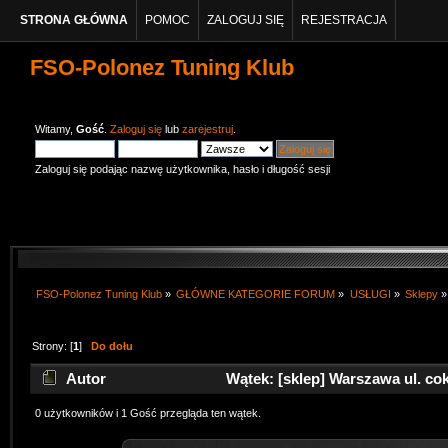
STRONA GŁÓWNA
POMOC
ZALOGUJ SIĘ
REJESTRACJA
FSO-Polonez Tuning Klub
Witamy,
Gość
.
Zaloguj się
lub
zarejestruj
.
Zaloguj się podając nazwę użytkownika, hasło i długość sesji
FSO-Polonez Tuning Klub
»
GŁÓWNE KATEGORIE FORUM
»
USŁUGI
»
Sklepy
»
Strony: [
1
]
Do dołu
Autor
Wątek: [sklep] Warszawa ul. cok
0 użytkowników i 1 Gość przegląda ten wątek.