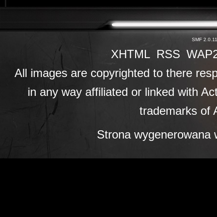
SMF 2.0.1
XHTML
RSS
WAP
All images are copyrighted to there resp
in any way affiliated or linked with A
trademarks of A
Strona wygenerowana w