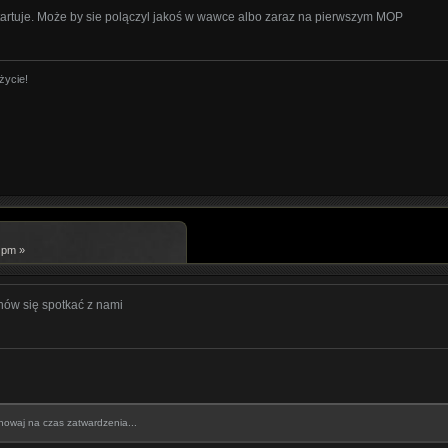
tartuje. Może by sie polączyl jakoś w wawce albo zaraz na pierwszym MOP
życie!
 pm »
ów się spotkać z nami
howaj na czas zatwardzenia...