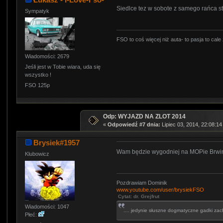
Siedlce tez w sobote z samego rańca s
Sympatyk
FSO to coś więcej niż auta- to pasja to cale 
Wiadomości: 2679
Jeśli jest w Tobie wiara, uda się
wszystko !
FSO 125p
Odp: WYJAZD NA ZLOT 2014
«
Odpowiedź #7 dnia:
Lipiec 03, 2014, 22:08:14
Brysiek#1957
Wam będzie wygodniej na MOPie Brwin
Klubowicz
Pozdrawiam Dominik
www.youtube.com/user/brysiekFSO
Cytat: dr. Grejfrut
Wiadomości: 1047
.... jedynie słuszne dogmatyczne gadki zac
Płeć: