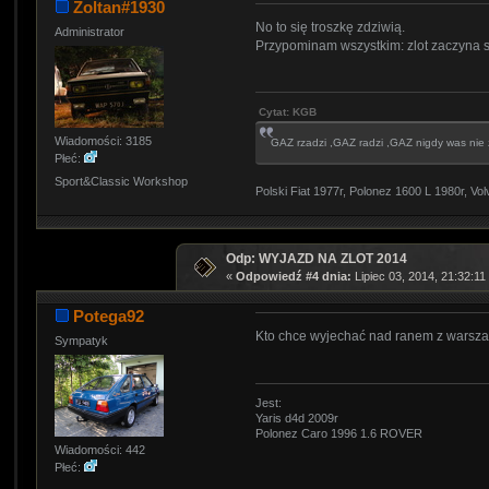
Zoltan#1930
No to się troszkę zdziwią.
Administrator
Przypominam wszystkim: zlot zaczyna s
Cytat: KGB
Wiadomości: 3185
GAZ rzadzi ,GAZ radzi ,GAZ nigdy was nie z
Płeć:
Sport&Classic Workshop
Polski Fiat 1977r, Polonez 1600 L 1980r,
Odp: WYJAZD NA ZLOT 2014
«
Odpowiedź #4 dnia:
Lipiec 03, 2014, 21:32:11
Potega92
Kto chce wyjechać nad ranem z warszaw
Sympatyk
Jest:
Yaris d4d 2009r
Polonez Caro 1996 1.6 ROVER
Wiadomości: 442
Płeć: