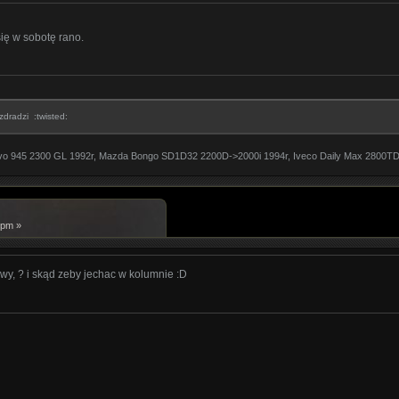
ię w sobotę rano.
dradzi :twisted:
 Volvo 945 2300 GL 1992r, Mazda Bongo SD1D32 2200D->2000i 1994r, Iveco Daily Max 2800
 pm »
y, ? i skąd zeby jechac w kolumnie :D