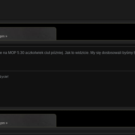
 pm »
ie na MOP 5.30 aczkolwiek ciut póżniej. Jak to widzicie. My się dostosowali byśm
życie!
 pm »