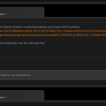
 pm »
/ Galeria Żoliborz na Broniewskiego przy trasie AK/Toruńskiej
aleria+%C5%BBoliborz/@52.2673738,20.9652755,17z/data=!4m5!1m2!2m1!1sbro
ttps://www.google.pl/maps/place/Literacka/@52.2667844,20.9561159,17z/data
est zamknięty i nie da rady wjechać
howaj na czas zatwardzenia...
 pm »