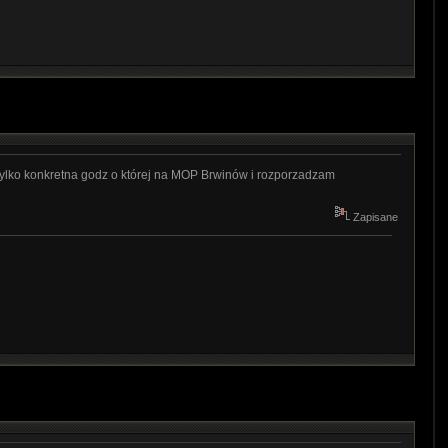
y tylko konkretna godz o której na MOP Brwinów i rozporzadzam
Zapisane