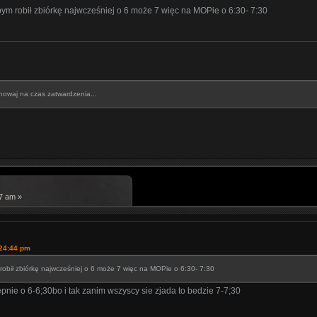
bym robił zbiórkę najwcześniej o 6 może 7 więc na MOPie o 6:30- 7:30
howaj na czas zatwardzenia...
17 am »
:24:44 pm
robił zbiórkę najwcześniej o 6 może 7 więc na MOPie o 6:30- 7:30
nie o 6-6;30bo i tak zanim wszyscy sie zjada to bedzie 7-7;30