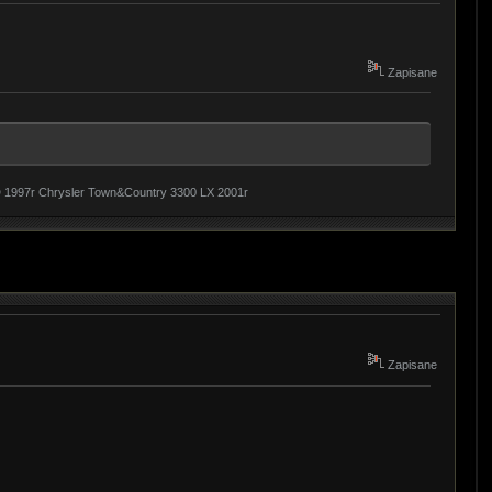
Zapisane
TD 1997r Chrysler Town&Country 3300 LX 2001r
Zapisane