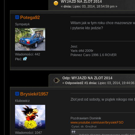
WYJAZD NA ZLOT 2014
«
dnia:
Lipiec 03, 2014, 18:54:59 pm »
Potega92
Witam jak w tym roku chce mazowsze w
Sympatyk
i pytanie kto jedzie?
Jest:
Yaris d4d 2009r
Wiadomości: 442
Polonez Caro 1996 1.6 ROVER
Płeć:
Odp: WYJAZD NA ZLOT 2014
«
Odpowiedź #1 dnia:
Lipiec 03, 2014, 19:44:06
Brysiek#1957
Zlot jest od soboty, w piątek nikogo nie
Klubowicz
Pozdrawiam Dominik
www.youtube.com/user/brysiekFSO
Cytat: dr. Grejfrut
Wiadomości: 1047
.... jedynie słuszne dogmatyczne gadki zac