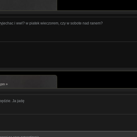
yjechac i wwl? w piatek wieczorem, czy w sobote nad ranem?
 pm »
 będzie. Ja jadę
howaj na czas zatwardzenia...