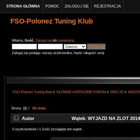
STRONA GŁÓWNA
POMOC
ZALOGUJ SIĘ
REJESTRACJA
FSO-Polonez Tuning Klub
Witamy,
Gość
.
Zaloguj się
lub
zarejestruj
.
Zaloguj się podając nazwę użytkownika, hasło i długość sesji
FSO-Polonez Tuning Klub
»
GŁÓWNE KATEGORIE FORUM
»
SEKCJE
»
MAZO
Strony: [
1
]
2
Do dołu
Autor
Wątek: WYJAZD NA ZLOT 2014 (
0 użytkowników i 1 Gość przegląda ten wątek.