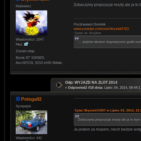
Zobaczymy propozycje reszty ale ja to 
Klubowicz
Pozdrawiam Dominik
www.youtube.com/user/brysiekFSO
Cytat: dr. Grejfrut
Wiadomości: 1047
.... jedynie słuszne dogmatyczne gadki zac
Płeć:
Zostań ninja
Borek 87' X20SED,
Atu+00'GSI, S210 e430 4Matic
Odp: WYJAZD NA ZLOT 2014
«
Odpowiedź #10 dnia:
Lipiec 04, 2014, 09:44:
Potega92
Sympatyk
Cytat: Brysiek#1957 w Lipiec 03, 2014, 22
Zobaczymy propozycje reszty ale ja to bym 
Ja jestem za mopem, niech bedzie wstęp
Wiadomości: 442