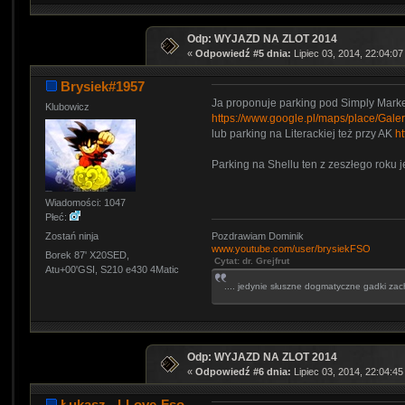
Odp: WYJAZD NA ZLOT 2014
«
Odpowiedź #5 dnia:
Lipiec 03, 2014, 22:04:07
Brysiek#1957
Ja proponuje parking pod Simply Market
Klubowicz
https://www.google.pl/maps/place/G
lub parking na Literackiej też przy AK
h
Parking na Shellu ten z zeszłego roku j
Wiadomości: 1047
Płeć:
Pozdrawiam Dominik
Zostań ninja
www.youtube.com/user/brysiekFSO
Borek 87' X20SED,
Cytat: dr. Grejfrut
Atu+00'GSI, S210 e430 4Matic
.... jedynie słuszne dogmatyczne gadki zac
Odp: WYJAZD NA ZLOT 2014
«
Odpowiedź #6 dnia:
Lipiec 03, 2014, 22:04:45
Łukasz - I-Love-Fso-