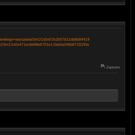
niewskiego+warszawa!3m1!1s0x0:0x2b57b21db8d04419
=!4m2!3m1!1s0x471ecbb99e6701e1:0xb4a246b871f22f3a
Zapisane