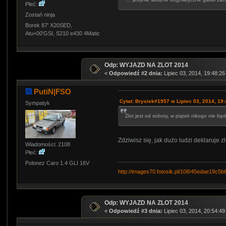
Płeć:
Zostań ninja
Borek 87' X20SED,
Atu+00'GSI, S210 e430 4Matic
Odp: WYJAZD NA ZLOT 2014
«
Odpowiedź #2 dnia:
Lipiec 03, 2014, 19:48:26
PutiN|FSO
Cytat: Brysiek#1957 w Lipiec 03, 2014, 19
Sympatyk
Zlot jest od soboty, w piątek nikogo nie będ
Zdziwisz się, jak dużo ludzi deklaruje z
Wiadomości: 2108
Płeć:
Polonez Caro 1.4 GLI 16V
http://images70.fotosik.pl/108/45edae19c5b
Odp: WYJAZD NA ZLOT 2014
«
Odpowiedź #3 dnia:
Lipiec 03, 2014, 20:54:49