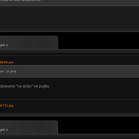
 pm »
:44:06 pm
zie. Ja jadę
lotowanie "na dziko" od piątku.
66731.jpg
 pm »