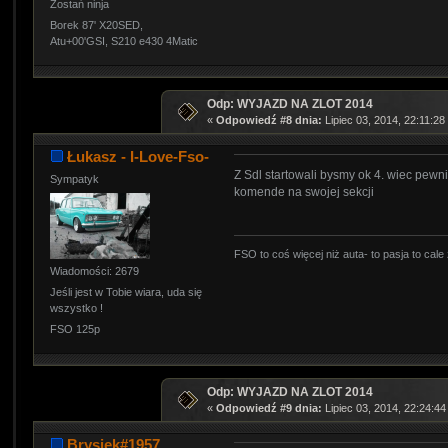
Zostań ninja
Borek 87' X20SED,
Atu+00'GSI, S210 e430 4Matic
Odp: WYJAZD NA ZLOT 2014
«
Odpowiedź #8 dnia:
Lipiec 03, 2014, 22:11:28
Łukasz - I-Love-Fso-
Z Sdl startowali bysmy ok 4. wiec pewn
Sympatyk
komende na swojej sekcji
FSO to coś więcej niż auta- to pasja to cale 
Wiadomości: 2679
Jeśli jest w Tobie wiara, uda się
wszystko !
FSO 125p
Odp: WYJAZD NA ZLOT 2014
«
Odpowiedź #9 dnia:
Lipiec 03, 2014, 22:24:44
Brysiek#1957