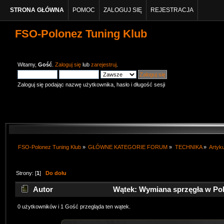
STRONA GŁÓWNA
POMOC
ZALOGUJ SIĘ
REJESTRACJA
FSO-Polonez Tuning Klub
Witamy,
Gość
.
Zaloguj się
lub
zarejestruj
.
Zaloguj się podając nazwę użytkownika, hasło i długość sesji
FSO-Polonez Tuning Klub
»
GŁÓWNE KATEGORIE FORUM
»
TECHNIKA
»
Artyk
Strony: [
1
]
Do dołu
Autor
Wątek: Wymiana sprzęgła w Pol
0 użytkowników i 1 Gość przegląda ten wątek.