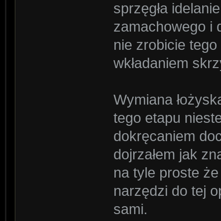
sprzęgła idelani
zamachowego i d
nie zrobicie teg
wkładaniem skrz
Wymiana łożysk
tego etapu niest
dokręcaniem doc
dojrzałem jak zna
na tyle proste że
narzędzi do tej 
sami.