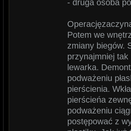
- druga osoba po
Operacjęzaczyna
Potem we wnętrz
zmiany biegów. 
przynajmniej tak
lewarka. Demont
podważeniu płas
pierścienia. Wkł
pierścieńa zewn
podważeniu ciąg
postępować z wy