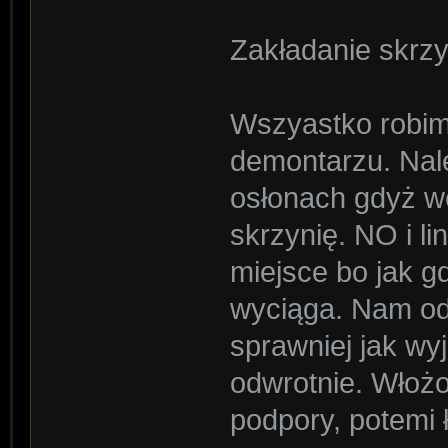
Zakładanie skrzy
Wszyastko robim
demontarzu. Nal
osłonach gdyż w
skrzynię. NO i l
miejsce bo jak g
wyciąga. Nam od
sprawniej jak wy
odwrotnie. Włożo
podpory, potemi ł