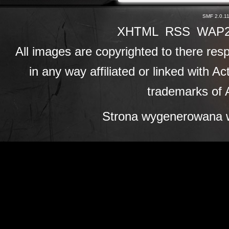
SMF 2.0.1
XHTML
RSS
WAP
All images are copyrighted to there resp
in any way affiliated or linked with A
trademarks of A
Strona wygenerowana w