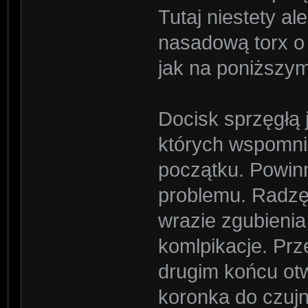
Tutaj niestety a
nasadową torx o
jak na poniższy
Docisk sprzęgłą
których wspomni
początku. Powin
problemu. Radzę
wrazie zgubieni
komlpikacje. Pr
drugim końcu otw
koronka do czujn