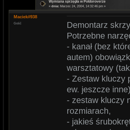
Wymiana sprzęgła w Poldoroverze
«
dnia:
Marzec 24, 2004, 14:32:46 pm »
Maciek#938
Demontarz skrzy
Gość
Potrzebne narzęd
- kanał (bez któ
autem) obowiązk
warsztatowy (taki
- Zestaw kluczy 
ew. jeszcze inne)
- zestaw kluczy
rozmiarach,
- jakieś śrubokrę