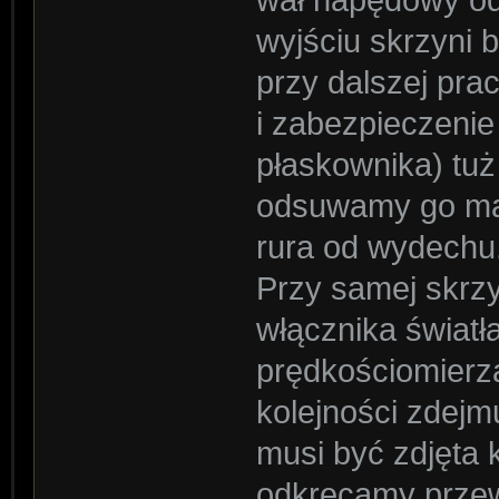
wał napędowy od
wyjściu skrzyni 
przy dalszej pra
i zabezpieczenie
płaskownika) tuż
odsuwamy go mak
rura od wydechu
Przy samej skrz
włącznika światł
prędkościomierza
kolejności zdej
musi być zdjęta
odkręcamy przew