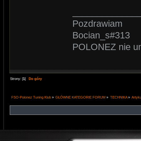
_____________
Pozdrawiam
Bocian_s#313
POLONEZ nie umi
Strony: [
1
]
Do góry
FSO-Polonez Tuning Klub
»
GŁÓWNE KATEGORIE FORUM
»
TECHNIKA
»
Artyk