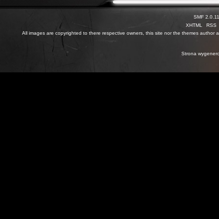
SMF 2.0.1
XHTML
RSS
All images are copyrighted to there respective owners, this site nor the themes author are
Strona wygenero