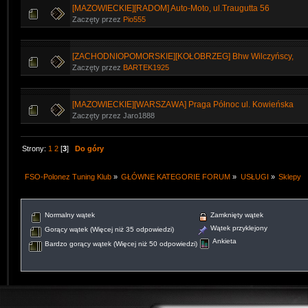
[MAZOWIECKIE][RADOM] Auto-Moto, ul.Traugutta 56
Zaczęty przez
Pio555
[ZACHODNIOPOMORSKIE][KOŁOBRZEG] Bhw Wilczyńscy,
Zaczęty przez
BARTEK1925
[MAZOWIECKIE][WARSZAWA] Praga Północ ul. Kowieńska
Zaczęty przez Jaro1888
Strony:
1
2
[
3
]
Do góry
FSO-Polonez Tuning Klub
»
GŁÓWNE KATEGORIE FORUM
»
USŁUGI
»
Sklepy
Normalny wątek
Zamknięty wątek
Wątek przyklejony
Gorący wątek (Więcej niż 35 odpowiedzi)
Ankieta
Bardzo gorący wątek (Więcej niż 50 odpowiedzi)