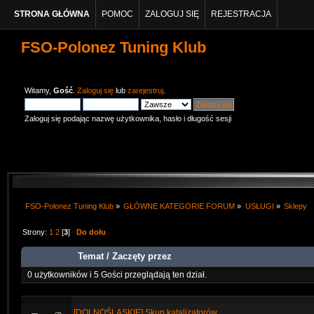
STRONA GŁÓWNA
POMOC
ZALOGUJ SIĘ
REJESTRACJA
FSO-Polonez Tuning Klub
Witamy,
Gość
.
Zaloguj się
lub
zarejestruj
.
Zaloguj się podając nazwę użytkownika, hasło i długość sesji
FSO-Polonez Tuning Klub
»
GŁÓWNE KATEGORIE FORUM
»
USŁUGI
»
Sklepy
Strony:
1
2
[
3
]
Do dołu
Temat
/
Zaczęty przez
0 użytkowników i 5 Gości przeglądają ten dział.
[DOLNOŚLĄSKIE] Skup katalizatorów