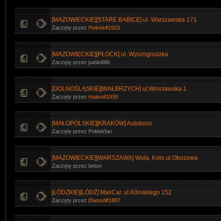
[MAZOWIECKIE][STARE BABICE] ul. Warszawska 171
Zaczęty przez
Piotrek#1923
[MAZOWIECKIE][PŁOCK] ul. Wyszogrodzka
Zaczęty przez pablo686
[DOLNOŚLĄSKIE][WAŁBRZYCH] ul.Wrocławska 1
Zaczęty przez
mateo#1939
[MAŁOPOLSKIE][KRAKÓW] Autoboss
Zaczęty przez Poldekfan
[MAZOWIECKIE][WARSZAWA] Wola, Koło ul.Obozowa
Zaczęty przez beton
[ŁÓDZKIE][LÓDŹ] MaxCar, ul.Kilinskiego 152
Zaczęty przez
Elwood#1887