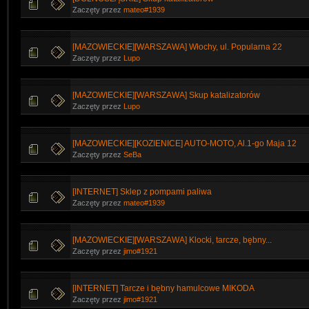
Zaczęty przez
mateo#1939
[MAZOWIECKIE][WARSZAWA] Włochy, ul. Popularna 22
Zaczęty przez
Lupo
[MAZOWIECKIE][WARSZAWA] Skup katalizatorów
Zaczęty przez
Lupo
[MAZOWIECKIE][KOZIENICE] AUTO-MOTO, Al.1-go Maja 12
Zaczęty przez
SeBa
[INTERNET] Sklep z pompami paliwa
Zaczęty przez
mateo#1939
[MAZOWIECKIE][WARSZAWA] Klocki, tarcze, bębny...
Zaczęty przez
jimo#1921
[INTERNET] Tarcze i bębny hamulcowe MIKODA
Zaczęty przez
jimo#1921