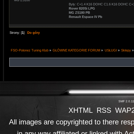
MG ZS180
Były: C+1.4 K16 DOHC C1.6 K16 DOHC C
Rover 820Si LPG
MG ZS180 PB
Renault Espace IV Pb
Strony: [
1
]
Do góry
FSO-Polonez Tuning Klub
»
GŁÓWNE KATEGORIE FORUM
»
USŁUGI
»
Sklepy
»
SMF 2.0.1
XHTML
RSS
WAP
All images are copyrighted to there resp
in any way affiliated or linked with A