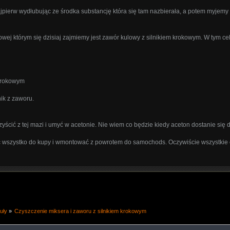
ajpierw wydłubując ze środka substancję która się tam nazbierała, a potem myje
zowej którym się dzisiaj zajmiemy jest zawór kulowy z silnikiem krokowym. W ty
 krokowym
nik z zaworu.
czyścić z tej mazi i umyć w acetonie. Nie wiem co będzie kiedy aceton dostanie się d
 wszystko do kupy i wmontować z powrotem do samochods. Oczywiście wszystkie c
uły
»
Czyszczenie miksera i zaworu z silnikiem krokowym