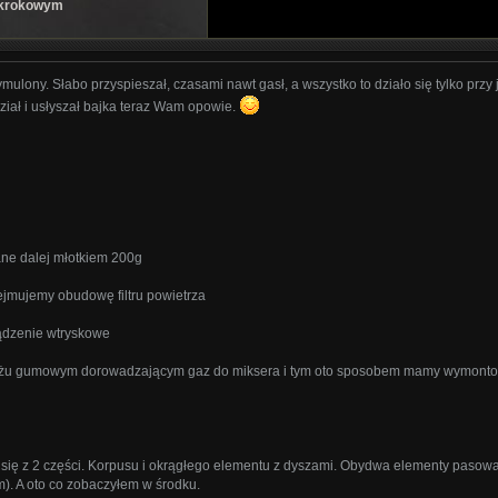
m krokowym
zymulony. Słabo przyspieszał, czasami nawt gasł, a wszystko to działo się tylko prz
dział i usłyszał bajka teraz Wam opowie.
ne dalej młotkiem 200g
jmujemy obudowę filtru powietrza
ądzenie wtryskowe
ężu gumowym dorowadzającym gaz do miksera i tym oto sposobem mamy wymont
 się z 2 części. Korpusu i okrągłego elementu z dyszami. Obydwa elementy pasowa
m). A oto co zobaczyłem w środku.