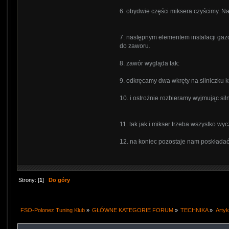
6. obydwie części miksera czyścimy. N
7. następnym elementem instalacji ga
do zaworu.
8. zawór wygląda tak:
9. odkręcamy dwa wkręty na silniczku
10. i ostrożnie rozbieramy wyjmując sil
11. tak jak i mikser trzeba wszystko wy
12. na koniec pozostaje nam poskładać
Strony: [
1
]
Do góry
FSO-Polonez Tuning Klub
»
GŁÓWNE KATEGORIE FORUM
»
TECHNIKA
»
Artyk