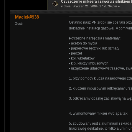
Czyszczenie miksera i zaworu z silnikie
«
dnia:
Styczeń 21, 2004, 17:28:34 pm »
Maciek#938
Ostatnio nasz PN zrobił się coś taki pr
Gość
dokładnie instalacji gazowej. A com wi
Potrzebne narzędzia i materiały:
- aceton do mycia
- papierowe ręczniki lub szmaty
- pędzel
- kpl. wkrętaków
- klp. kluczy imbusowych
- urządzenie udarowo-wstrząsowe, zwa
1. przy pomocy klucza nasadowego zde
2. kluczem imbusowym odkręcamy urz
3. odkręcamy opaskę zaciskową na w
4. wymontowany mikser wygląda tak:
5. zbudowany jest z aluminium i składa
(naprawdę delikatnie, to tylko aluminiu