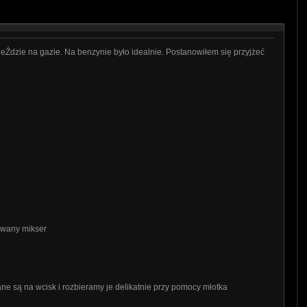
y jeŹdzie na gazie. Na benzynie było idealnie. Postanowiłem się przyjżeć
owany mikser
ne są na wcisk i rozbieramy je delikatnie przy pomocy młotka