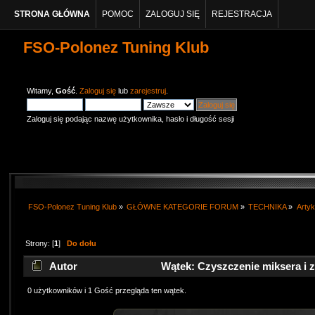
STRONA GŁÓWNA
POMOC
ZALOGUJ SIĘ
REJESTRACJA
FSO-Polonez Tuning Klub
Witamy,
Gość
.
Zaloguj się
lub
zarejestruj
.
Zaloguj się podając nazwę użytkownika, hasło i długość sesji
FSO-Polonez Tuning Klub
»
GŁÓWNE KATEGORIE FORUM
»
TECHNIKA
»
Artyk
Strony: [
1
]
Do dołu
Autor
Wątek: Czyszczenie miksera i 
0 użytkowników i 1 Gość przegląda ten wątek.