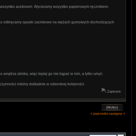
my wszystko acetonem. Wycieramy wszystko papierowym ręcznikiem.
m celu odkręcamy opaski zaciskowe na wężach gumowych dochodzących
o wnętrza silnika, więc lepiej go nie kąpać w nim, a tylko umyć.
zynności robimy dokładnie w odwrotnej kolejności.
Zapisane
DRUKUJ
« poprzedni
następny »