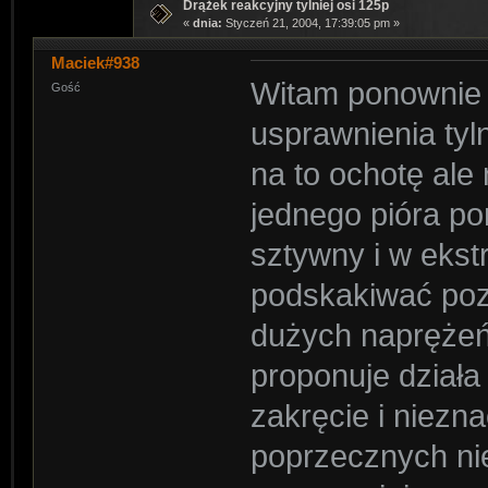
Drążek reakcyjny tylniej osi 125p
«
dnia:
Styczeń 21, 2004, 17:39:05 pm »
Maciek#938
Witam ponownie d
Gość
usprawnienia ty
na to ochotę ale
jednego pióra pon
sztywny i w ekst
podskakiwać poz
dużych naprężeń
proponuje działa
zakręcie i niez
poprzecznych nie