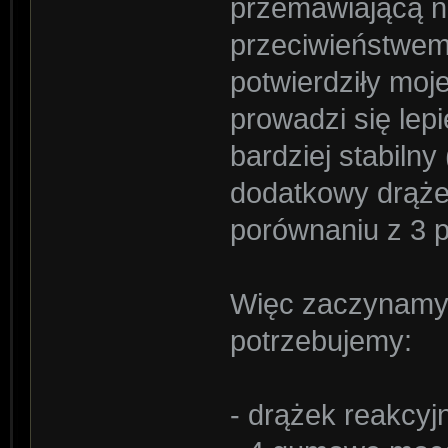
przemawiającą na
przeciwieństwem 
potwierdziły mo
prowadzi się lepie
bardziej stabil
dodatkowy drążek
porównaniu z 3 
Więc zaczynamy
potrzebujemy:
- drążek reakcyj