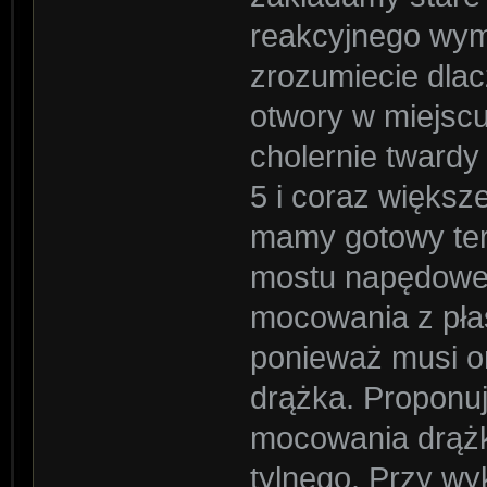
reakcyjnego wym
zrozumiecie dla
otwory w miejsc
cholernie twardy 
5 i coraz większ
mamy gotowy te
mostu napędowe
mocowania z pła
ponieważ musi 
drążka. Proponuj
mocowania drążk
tylnego. Przy wy