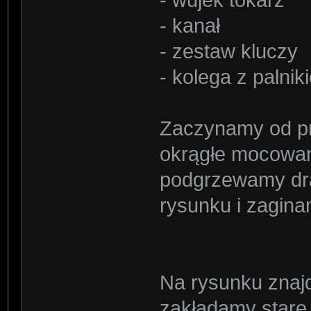
- wujek tokarz
- kanał
- zestaw kluczy
- kolega z palnik
Zaczynamy od pr
okrągłe mocowani
podgrzewamy dr
rysunku i zagina
Na rysunku znajd
zakładamy star