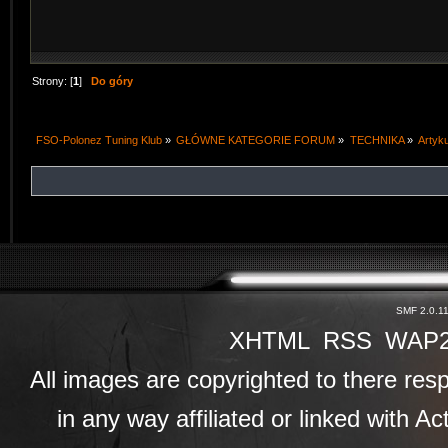
Strony: [
1
]
Do góry
FSO-Polonez Tuning Klub
»
GŁÓWNE KATEGORIE FORUM
»
TECHNIKA
»
Artyk
SMF 2.0.1
XHTML
RSS
WAP
All images are copyrighted to there resp
in any way affiliated or linked with A