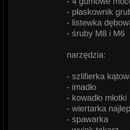
- 4 gumowe moco
- płaskownik gr
- listewka dębow
- śruby M8 i M6
narzędzia:
- szlifierka kąto
- imadło
- kowadło młotki
- wiertarka najlep
- spawarka