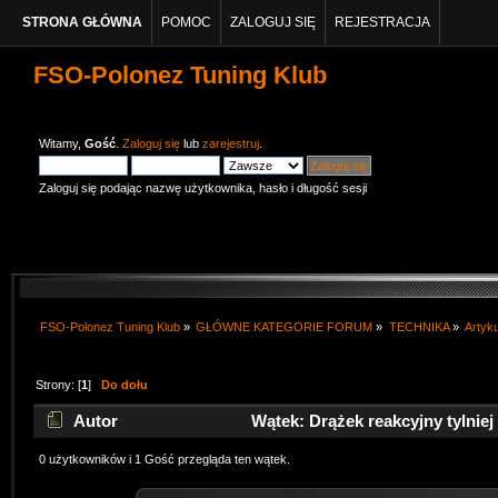
STRONA GŁÓWNA
POMOC
ZALOGUJ SIĘ
REJESTRACJA
FSO-Polonez Tuning Klub
Witamy,
Gość
.
Zaloguj się
lub
zarejestruj
.
Zaloguj się podając nazwę użytkownika, hasło i długość sesji
FSO-Polonez Tuning Klub
»
GŁÓWNE KATEGORIE FORUM
»
TECHNIKA
»
Artyk
Strony: [
1
]
Do dołu
Autor
Wątek: Drążek reakcyjny tylniej
0 użytkowników i 1 Gość przegląda ten wątek.