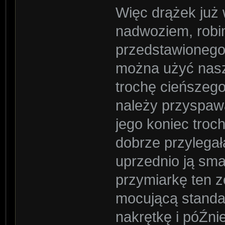
Więc drążek już 
nadwoziem, robi
przedstawionego
można użyć nasz
trochę cieńszego 
należy przyspawa
jego koniec troc
dobrze przylegał
uprzednio ją sm
przymiarkę ten 
mocującą standa
nakrętkę i póŹn