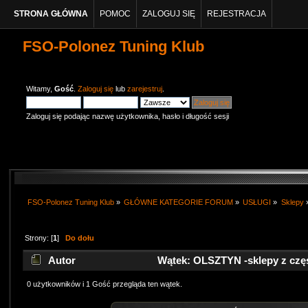
STRONA GŁÓWNA
POMOC
ZALOGUJ SIĘ
REJESTRACJA
FSO-Polonez Tuning Klub
Witamy,
Gość
.
Zaloguj się
lub
zarejestruj
.
Zaloguj się podając nazwę użytkownika, hasło i długość sesji
FSO-Polonez Tuning Klub
»
GŁÓWNE KATEGORIE FORUM
»
USŁUGI
»
Sklepy
Strony: [
1
]
Do dołu
Autor
Wątek: OLSZTYN -sklepy z częś
0 użytkowników i 1 Gość przegląda ten wątek.