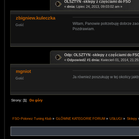
OLSZTYN -sklepy z częściami do FSO
«
dnia:
Lipiec 24, 2013, 09:03:02 am »
zbigniew.kuleczka
Witam, Panowie potrzebuję dobrze zaop
Gość
Pozdrawiam.
Odp: OLSZTYN -sklepy z częściami do FS
«
Odpowiedź #1 dnia:
Kwiecień 01, 2014, 21:25
mgniot
Ja również poszukuję w tej okolicy jakb
Gość
Strony: [
1
]
Do góry
FSO-Polonez Tuning Klub
»
GŁÓWNE KATEGORIE FORUM
»
USŁUGI
»
Sklepy