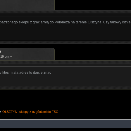
atrzonego sklepu z graciarnią do Poloneza na terenie Olsztyna. Czy takowy istnie
O
:19 pm »
y ktoś miała adres to dajcie znac
»
OLSZTYN -sklepy z częściami do FSO