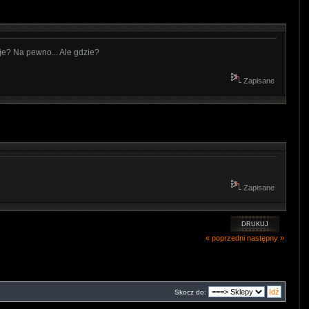
je? Na pewno... Ale gdzie?
Zapisane
Zapisane
DRUKUJ
« poprzedni
następny »
Skocz do: