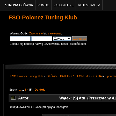
STRONA GŁÓWNA
POMOC
ZALOGUJ SIĘ
REJESTRACJA
FSO-Polonez Tuning Klub
Witamy,
Gość
.
Zaloguj się
lub
zarejestruj
.
Zaloguj się podając nazwę użytkownika, hasło i długość sesji
FSO-Polonez Tuning Klub
»
GŁÓWNE KATEGORIE FORUM
»
GIEŁDA
»
Sprzed
Strony:
1
...
3
4
[
5
]
Do dołu
Autor
Wątek: [S] Atu (Przeczytany 41
0 użytkowników i 1 Gość przegląda ten wątek.