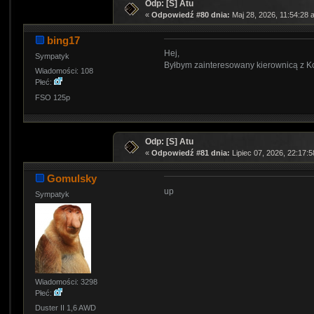
Odp: [S] Atu
«
Odpowiedź #80 dnia:
Maj 28, 2026, 11:54:28 
bing17
Hej,
Sympatyk
Byłbym zainteresowany kierownicą z Ko
Wiadomości: 108
Płeć:
FSO 125p
Odp: [S] Atu
«
Odpowiedź #81 dnia:
Lipiec 07, 2026, 22:17:
Gomulsky
up
Sympatyk
Wiadomości: 3298
Płeć:
Duster II 1,6 AWD