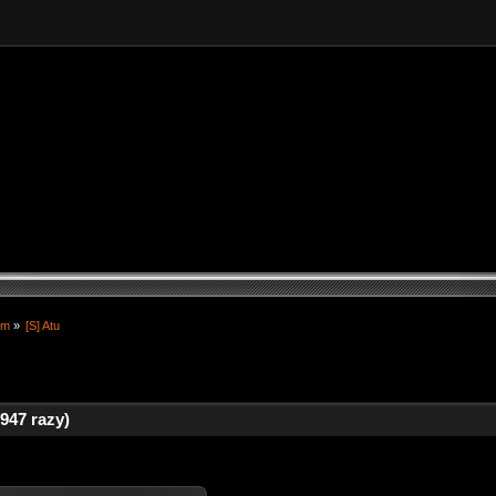
am
»
[S] Atu
947 razy)