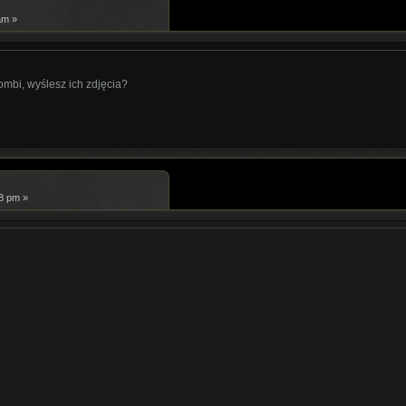
am »
mbi, wyślesz ich zdjęcia?
58 pm »