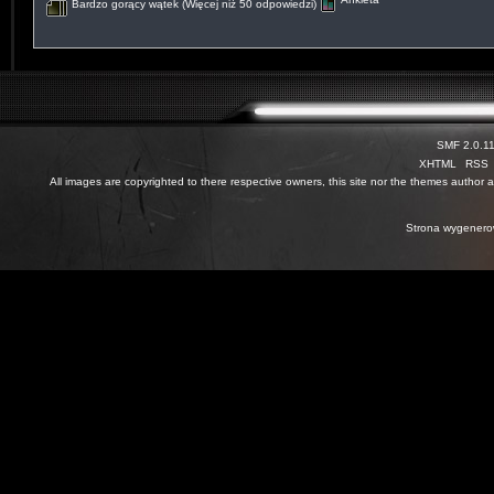
Bardzo gorący wątek (Więcej niż 50 odpowiedzi)
SMF 2.0.1
XHTML
RSS
All images are copyrighted to there respective owners, this site nor the themes author are
Strona wygenero