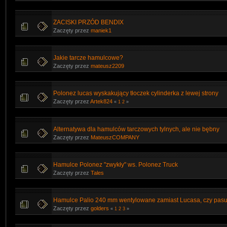
ZACISKI PRZÓD BENDIX
Zaczęty przez
maniek1
Jakie tarcze hamulcowe?
Zaczęty przez
mateusz2209
Polonez lucas wyskakujący tłoczek cylinderka z lewej strony
Zaczęty przez
Artek824
«
1
2
»
Alternatywa dla hamulców tarczowych tylnych, ale nie bębny
Zaczęty przez
MateuszCOMPANY
Hamulce Polonez "zwykły" ws. Polonez Truck
Zaczęty przez
Tales
Hamulce Palio 240 mm wentylowane zamiast Lucasa, czy pasu
Zaczęty przez
golders
«
1
2
3
»