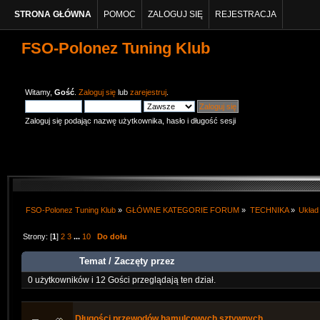
STRONA GŁÓWNA
POMOC
ZALOGUJ SIĘ
REJESTRACJA
FSO-Polonez Tuning Klub
Witamy,
Gość
.
Zaloguj się
lub
zarejestruj
.
Zaloguj się podając nazwę użytkownika, hasło i długość sesji
FSO-Polonez Tuning Klub
»
GŁÓWNE KATEGORIE FORUM
»
TECHNIKA
»
Układ
Strony: [
1
]
2
3
...
10
Do dołu
Temat
/
Zaczęty przez
0 użytkowników i 12 Gości przeglądają ten dział.
Długości przewodów hamulcowych sztywnych