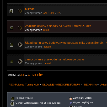
Mikoda
Zaczęty przez
Gelu1991
«
1
2
»
Zamiana układu z Bendix na Lucas + tarcze z Palio
Zaczęty przez
Tales
Układ hamulcowy budowany od podstaw miks Lucas\Bendix - k
Zaczęty przez
nielsen
zamocowanie przewodu hamulcowego Lucas
Zaczęty przez
roverek
Strony: [
1
]
2
3
...
10
Do góry
FSO-Polonez Tuning Klub
»
GŁÓWNE KATEGORIE FORUM
»
TECHNIKA
»
Układ
Normalny wątek
Zamknięty wątek
Wątek przyklejony
Gorący wątek (Więcej niż 35 odpowiedzi)
Ankieta