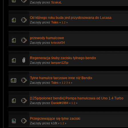
Zaczęty przez
SzakaL
Od którego roku buda jest przystosowana do Lucasa
Zaczęty przez
Tales
«
1
2
»
przewody hamulcowe
Zaczęty przez
krisstof34
Regeneracja śruby zacisku tylnego bendix
Zaczęty przez
lampart125p
Tylne hamulce tarczowe inne niż Bendix
Zaczęty przez
Tales
«
1
2
3
4
»
[125p/polonez bendix] Pompa hamulcowa od Uno 1.4 Turbo
Zaczęty przez
Daniel#1984
«
1
2
»
Przegrzewające się tylne zaciski
Zaczęty przez k18t
«
1
2
»