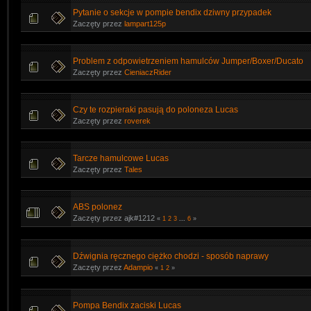
Pytanie o sekcje w pompie bendix dziwny przypadek
Zaczęty przez
lampart125p
Problem z odpowietrzeniem hamulców Jumper/Boxer/Ducato
Zaczęty przez
CieniaczRider
Czy te rozpieraki pasują do poloneza Lucas
Zaczęty przez
roverek
Tarcze hamulcowe Lucas
Zaczęty przez
Tales
ABS polonez
Zaczęty przez ajk#1212
«
1
2
3
...
6
»
Dźwignia ręcznego ciężko chodzi - sposób naprawy
Zaczęty przez
Adampio
«
1
2
»
Pompa Bendix zaciski Lucas