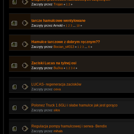
Zaczęty przez
Trojan
«
1
2
»
tarcze hamulcowe wentylowane
Zaczęty przez Arnold
«
1
2
3
...
19
»
Hamulce tarczowe z dobrym ręcznym??
Zaczęty przez
Bocian_s#313
«
1
2
3
...
6
»
Zaciski Lucas na tylnej osi
Zaczęty przez
Buźka
«
1
2
3
4
»
LUCAS- regeneracja zacisków
Zaczęty przez
ceva
Polonez Truck 1.6GLi i słabe hamulce jak jest gorąco
Zaczęty przez
silos
Regulacja pompy hamulcowej i serwa- Bendix
Zaczęty przez
mihals